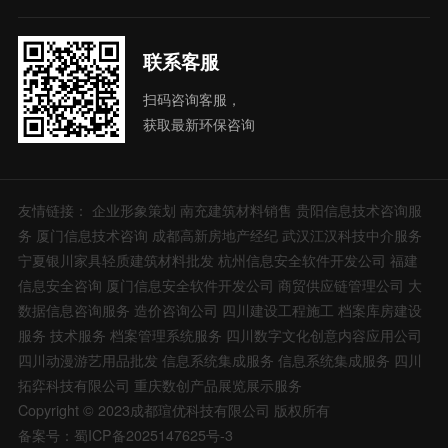
联系客服
扫码咨询客服，
获取最新环保咨询
友情链接：
企业形象策划
南充建筑材料销售
贵阳信息技术咨询服
务
厦门信息技术咨询
成都高新房地产经纪
武汉江汉科技中介服务
宁夏银川家具轻质建筑材料批发
杭州信息安全软件开发公司
福建
信息安全咨询
厦门信息安全软件开发公司
商贸供应链管理公司
大
数据信息咨询服务
造价咨询公司
四川建设工程施工
档案库房建设
服务
技术服务
档案管理系统服务
四川数字文化创意内容应用公司
四川动漫游艺用品批发
信息系统集成服务
信息系统集成服务
四川
拓弈科技有限公司
重庆数创产品展览展示服务
Copyright © 2023成都瑄优科技有限公司 版权所有
备案号：蜀ICP备2025147625号-3